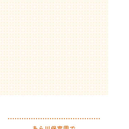
保育士の一日
動画一覧
先輩保育士の声
コラム
あら川保育園で