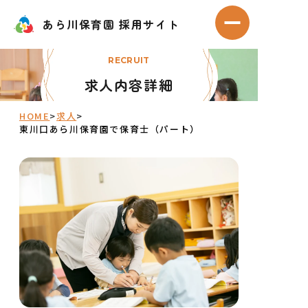
Skip
あら川保育園 採用サイト
あら川保育園 採用サイト
to
メニューを開
content
RECRUIT
求人内容詳細
HOME
>
求人
>
東川口あら川保育園で保育士（パート）