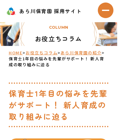
Skip
あら川保育園 採用サイト
あら川保育園 採用サイト
to
メニューを開
content
COLUMN
お役立ちコラム
HOME
>
お役立ちコラム
>
あら川保育園の紹介
>
保育士1年目の悩みを先輩がサポート！ 新人育
成の取り組みに迫る
保育士1年目の悩みを先輩
がサポート！ 新人育成の
取り組みに迫る