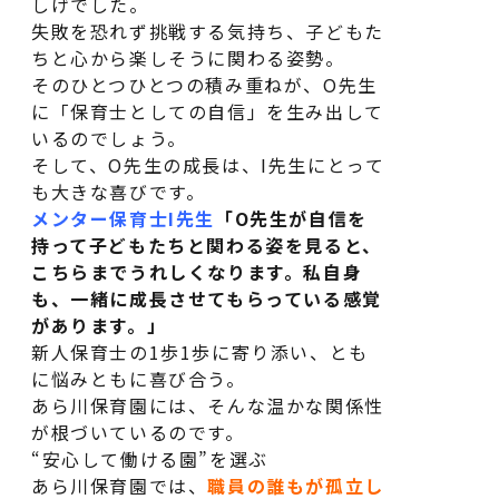
しげでした。
失敗を恐れず挑戦する気持ち、子どもた
保育士の一日
動画一覧
ちと心から楽しそうに関わる姿勢。
そのひとつひとつの積み重ねが、O先生
先輩保育士の声
コラム
に「保育士としての自信」を生み出して
いるのでしょう。
求人一覧
よくある質問
そして、O先生の成長は、I先生にとって
も大きな喜びです。
園のご案内
メンター保育士I先生
「O先生が自信を
持って子どもたちと関わる姿を見ると、
こちらまでうれしくなります。私自身
お仕事説明会
も、一緒に成長させてもらっている感覚
があります。」
新人保育士の1歩1歩に寄り添い、とも
LINEで相談
に悩みともに喜び合う。
あら川保育園には、そんな温かな関係性
が根づいているのです。
“安心して働ける園”を選ぶ
あら川保育園では、
職員の誰もが孤立し