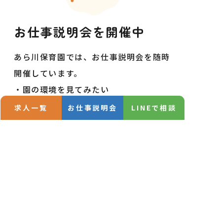
お仕事説明会を
開催中
あら川保育園では、お仕事説明会を随時
開催しています。
・園の環境を見てみたい
・手当や残業について詳しく聞きたい
求人一覧
お仕事説明会
LINEで相談
・気軽に参加してみたい
お仕事説明会当日は、履歴書無しで服装
は普段着でお気軽にご参加いただけま
す。
参加お申し込み