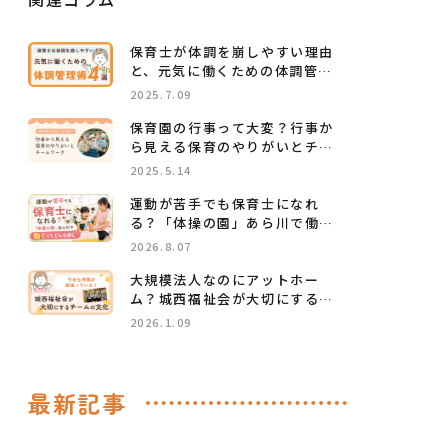
保育士が体調を崩しやすい理由
と、元気に働くための体調管理
術4選
2025.7.09
保育園の行事って大変？行事か
ら見える保育のやりがいとチー
ムワーク
2025.5.14
運動が苦手でも保育士になれ
る？「体操の園」あら川で働く
ってどんな感じ
2026.8.07
大規模法人なのにアットホー
ム？城西福祉会が大切にするチ
ームの文化
2026.1.09
最新記事