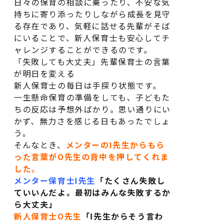
日々の保育の相談に乗ったり、不安な気
持ちに寄り添ったりしながら成長を見守
る存在であり、
気軽に話せる先輩がそば
にいることで、新人保育士も安心してチ
ャレンジすることができるのです。
「失敗しても大丈夫」先輩保育士の言葉
が明日を変える
新人保育士の毎日は手探り状態です。
一生懸命保育の準備をしても、子どもた
ちの反応は予想外ばかり。思い通りにい
かず、無力さを感じる日もあったでしょ
う。
そんなとき、
メンターのI先生からもら
った言葉がO先生の背中を押してくれま
した。
メンター保育士I先生
「たくさん失敗し
ていいんだよ。最初はみんな失敗するか
ら大丈夫」
新人保育士O先生
「I先生からそう言わ