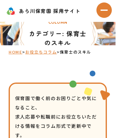
Skip
あら川保育園 採用サイト
あら川保育園 採用サイト
to
メニューを開
content
COLUMN
カテゴリー:
保育士
のスキル
HOME
>
お役立ちコラム
>
保育士のスキル
保育園で働く前のお困りごとや気に
なること、
求人応募や転職前にお役立ちいただ
ける情報をコラム形式で更新中で
す。