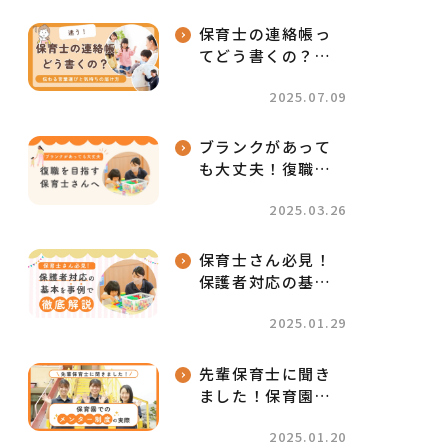
めに知っておきた
いこと
保育士の連絡帳っ
てどう書くの？伝
わる言葉選びと気
2025.07.09
持ちの届け方
ブランクがあって
も大丈夫！復職を
目指す保育士さん
2025.03.26
へ
保育士さん必見！
保護者対応の基本
を事例で解説！
2025.01.29
先輩保育士に聞き
ました！保育園で
のメンター制度の
2025.01.20
実際