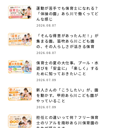
運動が苦手でも保育士になれる？
先輩保育士の声
コラム
「体操の園」あら川で働くってど
んな感じ
求人一覧
よくある質問
2026.08.07
「そんな得意があったんだ！」が
園のご案内
集まる園。笛吹あら川こども園
の、その人らしさが活きる保育
2026.08.07
お仕事説明会
保育士の夏の大仕事。プール・水
遊びを「安全に」「楽しく」する
ために知っておきたいこと
2026.07.09
LINEで相談
新人さんの「こうしたい」が、園
を動かす。甲府あら川こども園が
やっていること
2026.07.09
担任との違いって何？フリー保育
士のリアルを南砂あら川保育園の