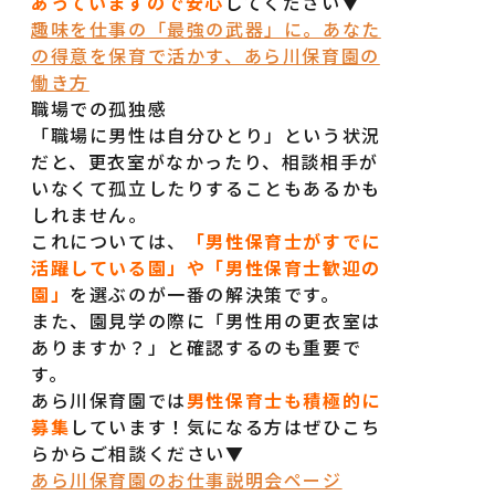
あっていますので安心
してください▼
求人一覧
よくある質問
趣味を仕事の「最強の武器」に。あなた
の得意を保育で活かす、あら川保育園の
園のご案内
働き方
職場での孤独感
「職場に男性は自分ひとり」という状況
だと、更衣室がなかったり、相談相手が
お仕事説明会
いなくて孤立したりすることもあるかも
しれません。
これについては、
「男性保育士がすでに
LINEで相談
活躍している園」や「男性保育士歓迎の
園」
を選ぶのが一番の解決策です。
また、園見学の際に「男性用の更衣室は
ありますか？」と確認するのも重要で
す。
あら川保育園では
男性保育士も積極的に
募集
しています！気になる方はぜひこち
らからご相談ください▼
あら川保育園のお仕事説明会ページ