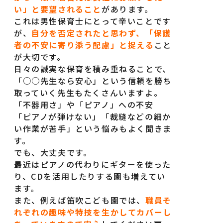
い」と要望されること
があります。
これは男性保育士にとって辛いことです
が、
自分を否定されたと思わず、「保護
者の不安に寄り添う配慮」と捉える
こと
が大切です。
日々の誠実な保育を積み重ねることで、
「○○先生なら安心」という信頼を勝ち
取っていく先生もたくさんいますよ。
「不器用さ」や「ピアノ」への不安
「ピアノが弾けない」「裁縫などの細か
い作業が苦手」という悩みもよく聞きま
す。
でも、大丈夫です。
最近はピアノの代わりにギターを使った
り、CDを活用したりする園も増えてい
保育士の一日
動画一覧
ます。
また、例えば笛吹こども園では、
職員そ
先輩保育士の声
コラム
れぞれの趣味や特技を生かしてカバーし