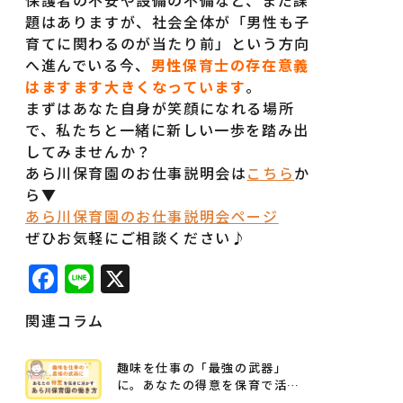
保護者の不安や設備の不備など、まだ課
題はありますが、社会全体が「男性も子
育てに関わるのが当たり前」という方向
へ進んでいる今、
男性保育士の存在意義
はますます大きくなっています
。
まずはあなた自身が笑顔になれる場所
で、私たちと一緒に新しい一歩を踏み出
してみませんか？
あら川保育園のお仕事説明会は
こちら
か
ら▼
あら川保育園のお仕事説明会ページ
ぜひお気軽にご相談ください♪
Facebook
Line
X
関連コラム
趣味を仕事の「最強の武器」
に。あなたの得意を保育で活か
す、あら川保育園の働き方