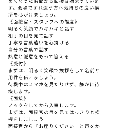
をくぐっだ瞬間から面接は始まっていま
す。会場ですれ違う方へ気持ちの良い挨
拶を心がけましょう。
《面接官・スタッフへの態度》
明るく笑顔でハキハキと話す
保育士の一日
動画一覧
相手の目を見て話す
丁寧な言葉遣いを心掛ける
先輩保育士の声
コラム
自分の言葉で話す
熱意と誠意をもって答える
求人一覧
よくある質問
《受付》
まずは、明るく笑顔で挨拶をして名前と
園のご案内
用件を伝えましょう。
待機中はスマホを見たりせず、静かに待
機します。
お仕事説明会
《面接》
ノックをしてから入室します。
まずは、面接官の目を見てはっきりと挨
LINEで相談
拶をしましょう。
面接官から「お座りください」と声をか