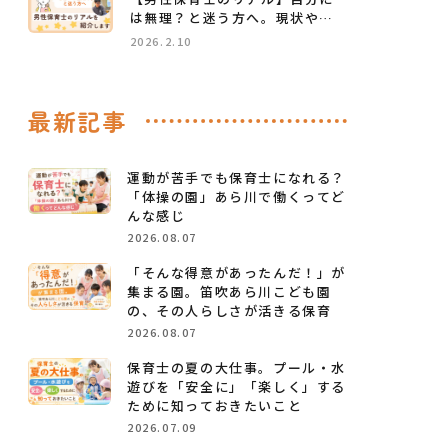
は無理？と迷う方へ。現状や給
料、やりがいを徹底解説
2026.2.10
最新記事
運動が苦手でも保育士になれる？
「体操の園」あら川で働くってど
んな感じ
2026.08.07
「そんな得意があったんだ！」が
集まる園。笛吹あら川こども園
の、その人らしさが活きる保育
2026.08.07
保育士の夏の大仕事。プール・水
遊びを「安全に」「楽しく」する
ために知っておきたいこと
2026.07.09