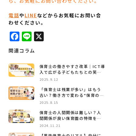
ら、お気軽にお問い合わせください。
電話
や
LINE
などからお気軽にお問い合
わせください。
Facebook
Line
X
関連コラム
保育士の働きやすさ改革｜ICT導
入で広がる子どもたちとの笑顔
の時間
2025.9.12
「保育士は残業が多い」はもう
古い？働き方で変わる“保育の
今”
2025.8.15
保育士の人間関係は難しい？人
間関係が良い保育園の特徴を紹
介
2024.11.21
【男性保育士のリアル】自分に