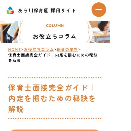
Skip
あら川保育園 採用サイト
あら川保育園 採用サイト
to
メニューを開
content
COLUMN
お役立ちコラム
HOME
>
お役立ちコラム
>
保育の業界
>
保育士面接完全ガイド｜内定を掴むための秘訣
を解説
保育士面接完全ガイド｜
内定を掴むための秘訣を
解説